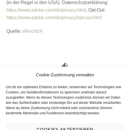
(in der Regel in den USA). Datenschutzerklärung:
https://www.adobe.com/de/privacy.html
, Opt-Out:
https://www.adobe.com/de/privacy/opt-out.html
Quelle:
eRecht24
BACK
TO
Cookie-Zustimmung verwalten
TOP
Um dir ein optimales Erlebnis zu bieten, verwenden wir Technologien wie
Cookies, um Geräteinformationen zu speichern und/oder darauf
zuzugreifen. Wenn du diesen Technologien zustimmst, können wir Daten
wie das Surfverhalten oder eindeutige IDs auf dieser Website verarbeiten.
Wenn du deine Zustimmung nicht erteilst oder zurückziehst, können
bestimmte Merkmale und Funktionen beeinträchtigt werden.
ABOUT
SHOP
CONTACT
DATENSCHUTZ
IMPRESSUM
COOKIE-RICHTLINIE (EU)
COOKIES AKZEPTIEREN