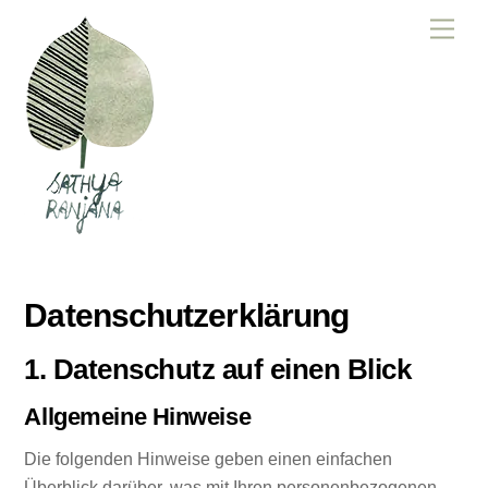
Skip
Men
to
content
Datenschutzerklärung
1. Datenschutz auf einen Blick
Allgemeine Hinweise
Die folgenden Hinweise geben einen einfachen
Überblick darüber, was mit Ihren personenbezogenen